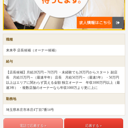
職種
来来亭 店長候補（オーナー候補）
給与
【店長候補】月給28万円～70万円 ・未経験でも28万円からスタート 副店
長 月給35万円～（最速半年） 店長 月給50万円～（最速1年） ・50万円
以上はエリアに関わらず貰える金額 独立オーナー 年収1000万円以上（最
速3年） ・複数店舗のオーナーなら年収1000万より更に上に
勤務地
埼玉県本庄市本庄4丁目7番14号
電話で応募する »
応募する »