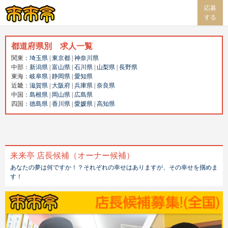
応募
する
都道府県別 求人一覧
関東：
埼玉県
|
東京都
|
神奈川県
中部：
新潟県
|
富山県
|
石川県
|
山梨県
|
長野県
東海：
岐阜県
|
静岡県
|
愛知県
近畿：
滋賀県
|
大阪府
|
兵庫県
|
奈良県
中国：
島根県
|
岡山県
|
広島県
四国：
徳島県
|
香川県
|
愛媛県
|
高知県
来来亭 店長候補（オーナー候補）
あなたの夢は何ですか！？それぞれの幸せはありますが、その幸せを掴めま
す！