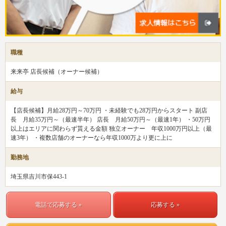
職種
来来亭 店長候補（オーナー候補）
給与
【店長候補】月給28万円～70万円 ・未経験でも28万円からスタート 副店
長 月給35万円～（最速半年） 店長 月給50万円～（最速1年） ・50万円
以上はエリアに関わらず貰える金額 独立オーナー 年収1000万円以上（最
速3年） ・複数店舗のオーナーなら年収1000万より更に上に
勤務地
埼玉県吉川市保443-1
電話で応募する »
応募する »