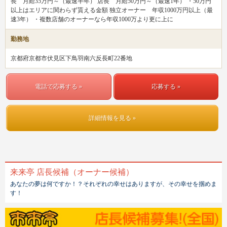
長 月給35万円～（最速半年） 店長 月給50万円～（最速1年） ・50万円
以上はエリアに関わらず貰える金額 独立オーナー 年収1000万円以上（最
速3年） ・複数店舗のオーナーなら年収1000万より更に上に
勤務地
京都府京都市伏見区下鳥羽南六反長町22番地
電話で応募する »
応募する »
詳細情報を見る »
来来亭 店長候補（オーナー候補）
あなたの夢は何ですか！？それぞれの幸せはありますが、その幸せを掴めま
す！