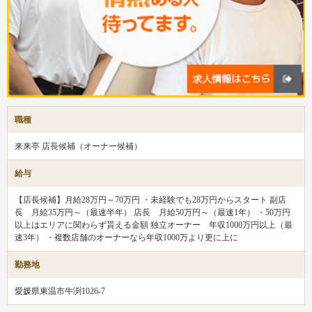
職種
来来亭 店長候補（オーナー候補）
給与
【店長候補】月給28万円～70万円 ・未経験でも28万円からスタート 副店
長 月給35万円～（最速半年） 店長 月給50万円～（最速1年） ・50万円
以上はエリアに関わらず貰える金額 独立オーナー 年収1000万円以上（最
速3年） ・複数店舗のオーナーなら年収1000万より更に上に
勤務地
愛媛県東温市牛渕1026-7